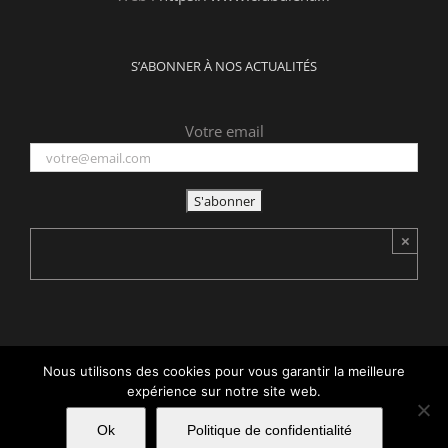
S’ABONNER À NOS ACTUALITÉS
Votre email
×
Nous utilisons des cookies pour vous garantir la meilleure
Copyright 2015 -
2026 Club d'Iéna | Tous droits réservés | Réalisé
expérience sur notre site web.
par
acteris
|
Mentions légales
Ok
Politique de confidentialité
Facebook
LinkedIn
X