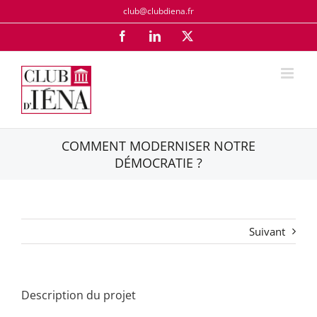
Passer
club@clubdiena.fr
au
Facebook
LinkedIn
X
contenu
COMMENT MODERNISER NOTRE
DÉMOCRATIE ?
Suivant
Description du projet