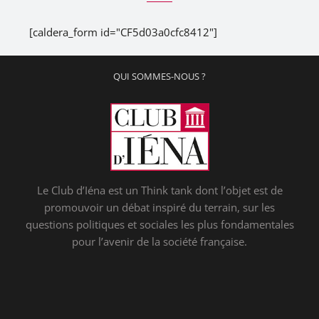
[caldera_form id="CF5d03a0cfc8412"]
QUI SOMMES-NOUS ?
Le Club d’Iéna est un Think tank dont l’objet est de
promouvoir un débat inspiré du terrain, sur les
questions politiques et sociales les plus fondamentales
pour l’avenir de la société française.