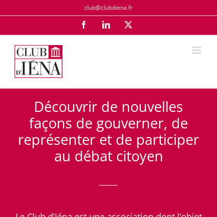
Passer
club@clubdiena.fr
au
Facebook
LinkedIn
X
contenu
Découvrir de nouvelles
façons de gouverner, de
représenter et de participer
au débat citoyen
Le Club d’Iéna est une association dont l’objet