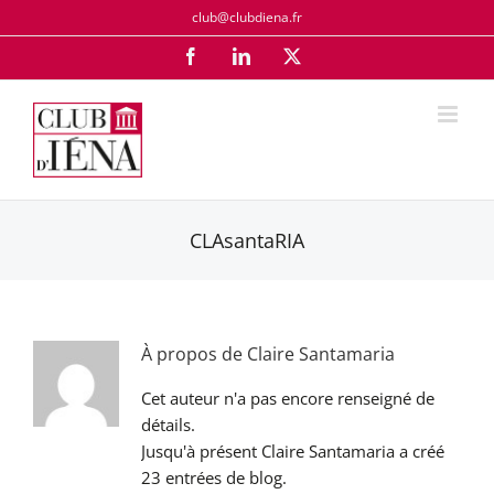
Passer
club@clubdiena.fr
au
Facebook
LinkedIn
X
contenu
CLAsantaRIA
À propos de
Claire Santamaria
Cet auteur n'a pas encore renseigné de
détails.
Jusqu'à présent Claire Santamaria a créé
23 entrées de blog.