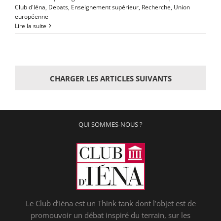
Club d'Iéna
,
Debats
,
Enseignement supérieur
,
Recherche
,
Union
européenne
Lire la suite
CHARGER LES ARTICLES SUIVANTS
QUI SOMMES-NOUS ?
Le Club d’Iéna est un Think tank dont l’objet est de
promouvoir un débat inspiré du terrain, sur les