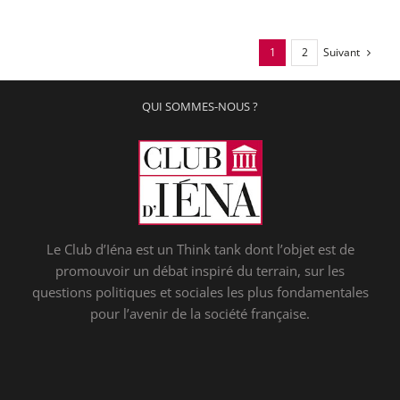
Suivant
1
2
QUI SOMMES-NOUS ?
Le Club d’Iéna est un Think tank dont l’objet est de
promouvoir un débat inspiré du terrain, sur les
questions politiques et sociales les plus fondamentales
pour l’avenir de la société française.