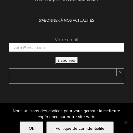
S’ABONNER À NOS ACTUALITÉS
Votre email
×
Nous utilisons des cookies pour vous garantir la meilleure
Copyright 2015 -
2026 Club d'Iéna | Tous droits réservés | Réalisé
expérience sur notre site web.
par
acteris
|
Mentions légales
Ok
Politique de confidentialité
Facebook
LinkedIn
X