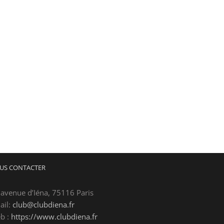
US CONTACTER
 avenue d’Iéna, 75116 Paris
ail:
club@clubdiena.fr
b :
https://www.clubdiena.fr