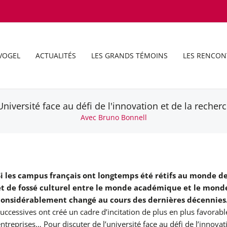
VOGEL
ACTUALITÉS
LES GRANDS TÉMOINS
LES RENCON
Université face au défi de l'innovation et de la recher
Avec Bruno Bonnell
Si les campus français ont longtemps été rétifs au monde d
et de fossé culturel entre le monde académique et le mond
considérablement changé au cours des dernières décennies
uccessives ont créé un cadre d’incitation de plus en plus favorabl
ntreprises… Pour discuter de l’université
face au défi de l’innova