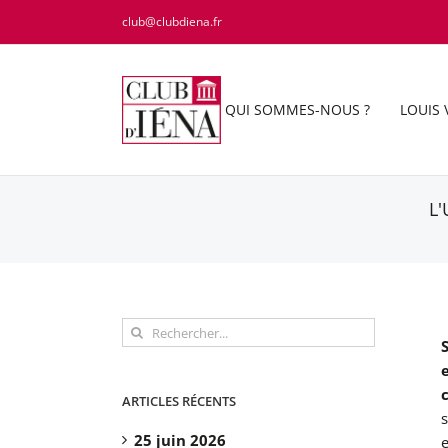
Passer
club@clubdiena.fr
au
contenu
QUI SOMMES-NOUS ?
LOUIS 
L'
Rechercher:
ARTICLES RÉCENTS
s
25 juin 2026
e