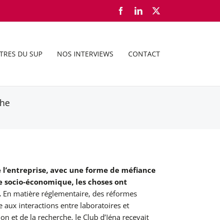
Facebook
LinkedIn
X
TRES DU SUP
NOS INTERVIEWS
CONTACT
che
e l’entreprise, avec une forme de méfiance
e socio-économique, les choses ont
.
En matière réglementaire, des réformes
e aux interactions entre laboratoires et
tion et de la recherche,
le Club d’Iéna recevait