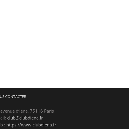
US CONTACTER
 avenue d’Iéna, 75116 Paris
ail:
club@clubdiena.fr
b :
https://www.clubdiena.fr