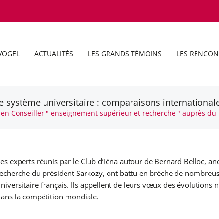
VOGEL
ACTUALITÉS
LES GRANDS TÉMOINS
LES RENCON
e système universitaire : comparaisons international
ien Conseiller " enseignement supérieur et recherche " auprès du 
es experts réunis par le Club d’Iéna autour de Bernard Belloc, an
recherche du président Sarkozy, ont battu en brèche de nombreuse
niversitaire français. Ils appellent de leurs vœux des évolutions
dans la compétition mondiale.