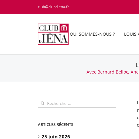
Passer
club@clubdiena.fr
au
contenu
QUI SOMMES-NOUS ?
LOUIS 
L
Avec Bernard Belloc, Anc
Rechercher:
L
u
ARTICLES RÉCENTS
25 juin 2026