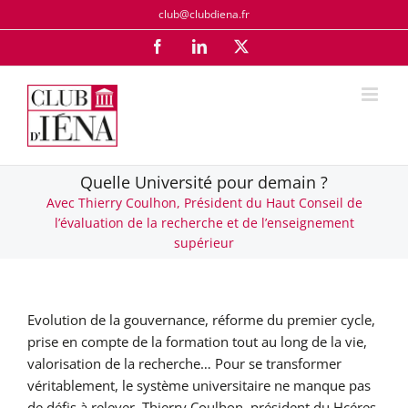
Passer
club@clubdiena.fr
au
Facebook
LinkedIn
X
contenu
Quelle Université pour demain ?
Avec Thierry Coulhon, Président du Haut Conseil de
l’évaluation de la recherche et de l’enseignement
supérieur
Evolution de la gouvernance, réforme du premier cycle,
prise en compte de la formation tout au long de la vie,
valorisation de la recherche… Pour se transformer
véritablement, le système universitaire ne manque pas
de défis à relever. Thierry Coulhon, président du Hcéres,