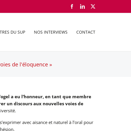
Facebook
LinkedIn
X
TRES DU SUP
NOS INTERVIEWS
CONTACT
oies de l'éloquence »
Vogel a eu l’honneur, en tant que membre
rer un discours aux nouvelles voies de
versité
.
 s’exprimer avec aisance et naturel à l’oral pour
dhésion.