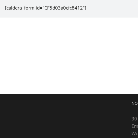
[caldera_form id="CF5d03a0cfc8412"]
NO
30
Em
We