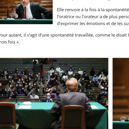
Elle renvoie à la fois à la spontanéit
l’oratrice ou l’orateur a de plus pe
d’exprimer les émotions et de les sus
our autant, il s’agit d’une spontanéité travaillée, comme le disait
rois fois ».