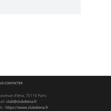
US CONTACTER
 avenue d’Iéna, 75116 Paris
ail:
club@clubdiena.fr
b :
https://www.clubdiena.fr