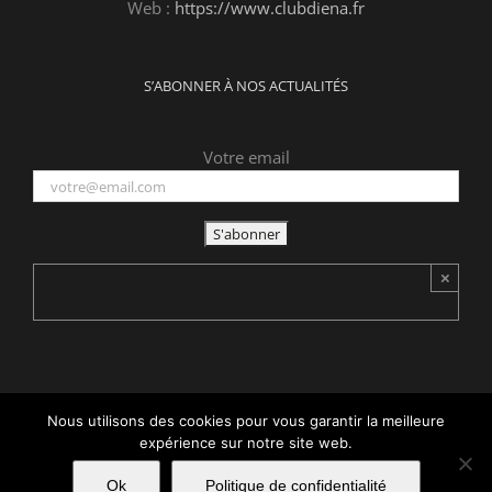
Web :
https://www.clubdiena.fr
S’ABONNER À NOS ACTUALITÉS
Votre email
×
Nous utilisons des cookies pour vous garantir la meilleure
Copyright 2015 -
2026 Club d'Iéna | Tous droits réservés | Réalisé
expérience sur notre site web.
par
acteris
|
Mentions légales
Ok
Politique de confidentialité
Facebook
LinkedIn
X