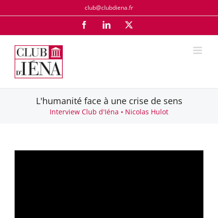
Passer
club@clubdiena.fr
au
Facebook
LinkedIn
X
contenu
L'humanité face à une crise de sens
Interview Club d'Iéna • Nicolas Hulot