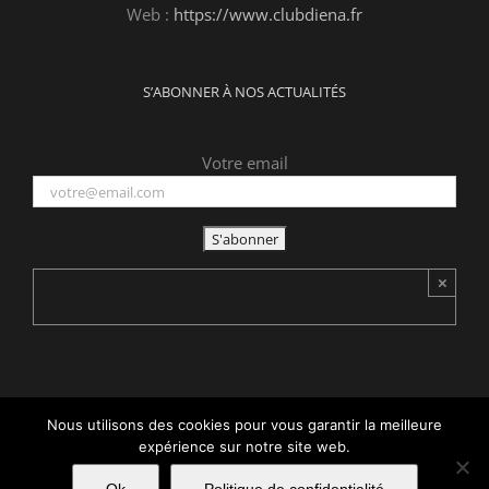
Web :
https://www.clubdiena.fr
S’ABONNER À NOS ACTUALITÉS
Votre email
×
Nous utilisons des cookies pour vous garantir la meilleure
Copyright 2015 -
2026 Club d'Iéna | Tous droits réservés | Réalisé
expérience sur notre site web.
par
acteris
|
Mentions légales