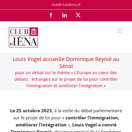
Passer
club@clubdiena.fr
au
Facebook
LinkedIn
X
contenu
Louis Vogel accueille Dominique Reynié au
Sénat
pour un débat sur le thème « L’Europe au cœur des
débats : échanges sur le projet de loi pour contrôler
l’immigration et améliorer l’intégration »
Le 25 octobre 2023
, à la veille du débat parlementaire
sur le projet de loi pour «
contrôler l’immigration,
améliorer l’intégration
»,
Louis Vogel a convié
Dominique Reynié
, directeur général de la Fondation