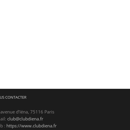
US CONTACTER
 avenue d’Iéna, 75116 Paris
ail:
club@clubdiena.fr
b :
https://www.clubdiena.fr