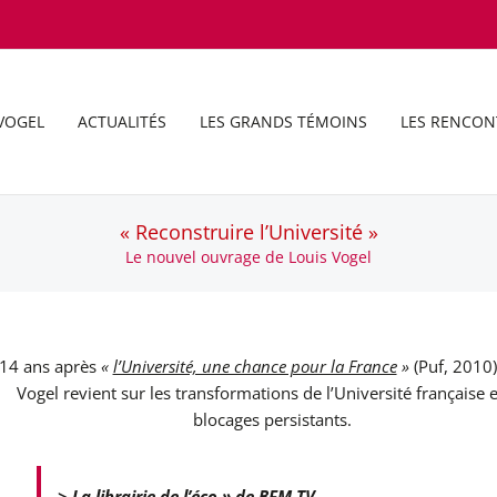
VOGEL
ACTUALITÉS
LES GRANDS TÉMOINS
LES RENCON
« Reconstruire l’Université »
Le nouvel ouvrage de Louis Vogel
14 ans après
«
l’Université, une chance pour la France
»
(Puf, 2010)
Vogel revient sur les transformations de l’Université française e
blocages persistants.
>
La librairie de l’éco » de BFM TV