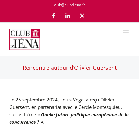
Passer
club@clubdiena.fr
au
Facebook
LinkedIn
X
contenu
Rencontre autour d’Olivier Guersent
Le 25 septembre 2024, Louis Vogel a reçu Olivier
Guersent, en partenariat avec le
Cercle Montesquieu,
sur le thème
« Quelle future politique européenne de la
concurrence ? ».